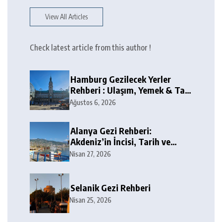
View All Articles
Check latest article from this author !
Hamburg Gezilecek Yerler
Rehberi : Ulaşım, Yemek & Tax
Free
Ağustos 6, 2026
Alanya Gezi Rehberi:
Akdeniz’in İncisi, Tarih ve
Doğa Harikaları
Nisan 27, 2026
Selanik Gezi Rehberi
Nisan 25, 2026