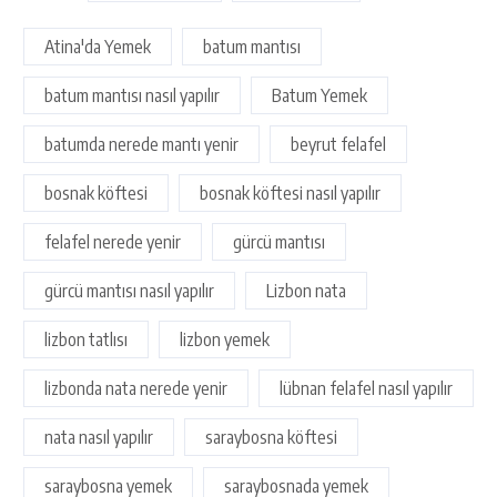
Atina'da Yemek
batum mantısı
batum mantısı nasıl yapılır
Batum Yemek
batumda nerede mantı yenir
beyrut felafel
bosnak köftesi
bosnak köftesi nasıl yapılır
felafel nerede yenir
gürcü mantısı
gürcü mantısı nasıl yapılır
Lizbon nata
lizbon tatlısı
lizbon yemek
lizbonda nata nerede yenir
lübnan felafel nasıl yapılır
nata nasıl yapılır
saraybosna köftesi
saraybosna yemek
saraybosnada yemek