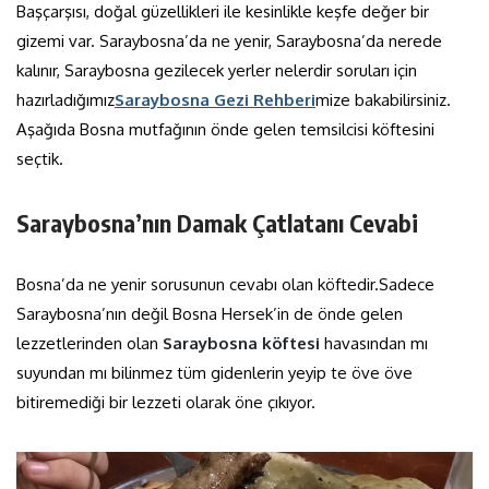
Başçarşısı, doğal güzellikleri ile kesinlikle keşfe değer bir
gizemi var. Saraybosna’da ne yenir, Saraybosna’da nerede
kalınır, Saraybosna gezilecek yerler nelerdir soruları için
hazırladığımız
Saraybosna Gezi Rehberi
mize bakabilirsiniz.
Aşağıda Bosna mutfağının önde gelen temsilcisi köftesini
seçtik.
Saraybosna’nın Damak Çatlatanı Cevabi
Bosna’da ne yenir sorusunun cevabı olan köftedir.Sadece
Saraybosna’nın değil Bosna Hersek’in de önde gelen
lezzetlerinden olan
Saraybosna köftesi
havasından mı
suyundan mı bilinmez tüm gidenlerin yeyip te öve öve
bitiremediği bir lezzeti olarak öne çıkıyor.