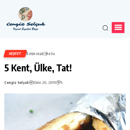
8 min read
KEŞFET
494
5 Kent, Ülke, Tat!
Cengiz Selçuk
Ekim 20, 2019
5