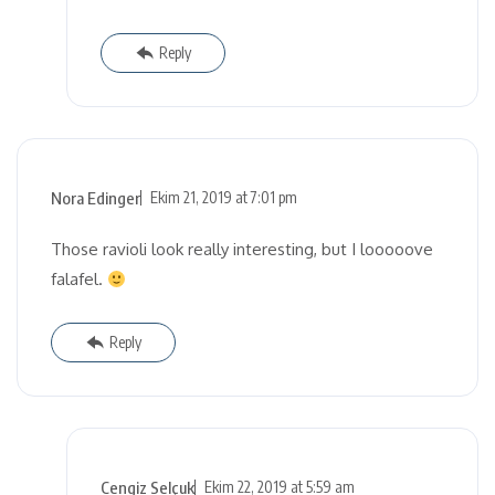
Reply
Nora Edinger
Ekim 21, 2019 at 7:01 pm
Those ravioli look really interesting, but I looooove
falafel.
Reply
Cengiz Selçuk
Ekim 22, 2019 at 5:59 am