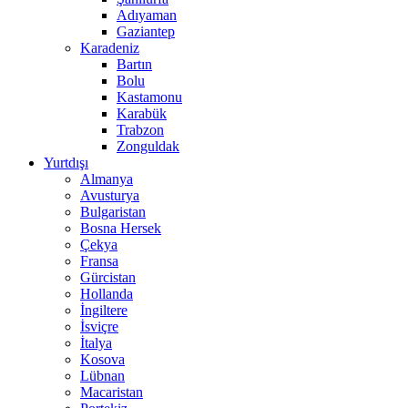
Adıyaman
Gaziantep
Karadeniz
Bartın
Bolu
Kastamonu
Karabük
Trabzon
Zonguldak
Yurtdışı
Almanya
Avusturya
Bulgaristan
Bosna Hersek
Çekya
Fransa
Gürcistan
Hollanda
İngiltere
İsviçre
İtalya
Kosova
Lübnan
Macaristan