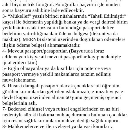
adet biyometrik fotoğraf. Fotoğraflar başvuru işleminden
sonra başvuru sahibine iade edilecektir.
3- “Mükellef” yazılı birinci nüshalarında “Tahsil Edilmiştir”
kaşesi ile ödemenin yapıldığı banka ya da vergi dairesi birim
yetkilisinin ıslak imzasının bulunduğu pasaport defter
bedelinin yatırıldığına dair ödeme belgesi (dekont ya da
makbuz). MERNİS sistemi üzerinden doğrulanan ödemelere
ilişkin ödeme belgesi alınmamaktadır.
4- Mevcut pasaport/pasaportlar. (Başvuruda ibraz
edilemeyen kişiye ait mevcut pasaportlar kayıp nedeniyle
iptal edilecektir.)
5- Ergin olmayanlar ya da kısıtlılar için noterce veya
pasaport vermeye yetkili makamlarca tanzim edilmiş
muvafakatname.
6- Hususi damgalı pasaport alacak çocuklara ait öğrenim
görülen kurumlardan getirilen ıslak imzalı, e-imzalı veya e-
devlet kapısı üzerinden alınan 60 günü geçmemiş öğrenci
belgelerinin aslı.
7- Bedensel zihinsel veya ruhsal engellerinden en az biri
nedeniyle sürekli bakıma muhtaç durumda bulunan çocuklar
için resmi sağlık kurumlarının düzenlediği sağlık raporu.
8- Mahkemelerce verilen velayet ya da vasi kararları.