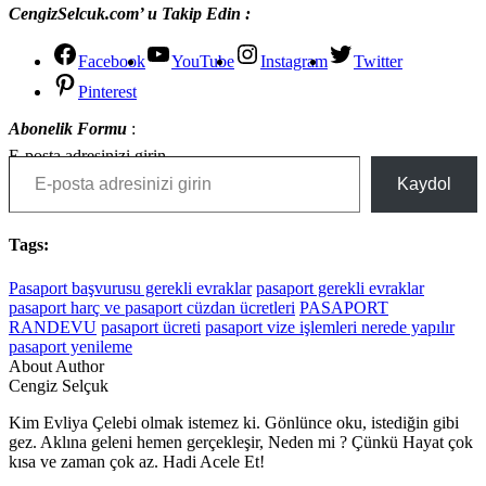
CengizSelcuk.com’ u Takip Edin :
Facebook
YouTube
Instagram
Twitter
Pinterest
Abonelik Formu
:
E-posta adresinizi girin
Kaydol
Tags:
Pasaport başvurusu gerekli evraklar
pasaport gerekli evraklar
pasaport harç ve pasaport cüzdan ücretleri
PASAPORT
RANDEVU
pasaport ücreti
pasaport vize işlemleri nerede yapılır
pasaport yenileme
About Author
Cengiz Selçuk
Kim Evliya Çelebi olmak istemez ki. Gönlünce oku, istediğin gibi
gez. Aklına geleni hemen gerçekleşir, Neden mi ? Çünkü Hayat çok
kısa ve zaman çok az. Hadi Acele Et!