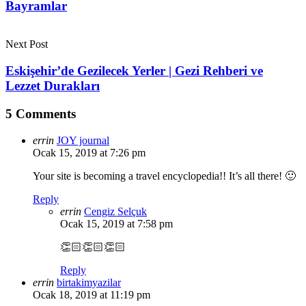
Bayramlar
Next Post
Eskişehir’de Gezilecek Yerler | Gezi Rehberi ve
Lezzet Durakları
5 Comments
errin
JOY journal
Ocak 15, 2019 at 7:26 pm
Your site is becoming a travel encyclopedia!! It’s all there! 🙂
Reply
errin
Cengiz Selçuk
Ocak 15, 2019 at 7:58 pm
👏🏻👏🏻👏🏻
Reply
errin
birtakimyazilar
Ocak 18, 2019 at 11:19 pm