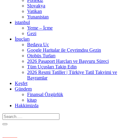
Portekiz
Slovakya
Vatikan
Yunanistan
istanbul
Yeme – İçme
Gezi
İpuçları
Bedava Uç
Google Haritalar ile Çevrimdışı Gezin
Otobüs Turları
2026 Pasaport Harçları ve Başvuru Süreci
Tüm Uçuşları Takip Edin
2026 Resmi Tatiller | Türkiye Tatil Takvimi ve
Bayramlar
Keşfet
Gündem
Finansal Özgürlük
kitap
Hakkimizda