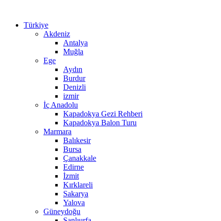
Türkiye
Akdeniz
Antalya
Muğla
Ege
Aydın
Burdur
Denizli
izmir
İç Anadolu
Kapadokya Gezi Rehberi
Kapadokya Balon Turu
Marmara
Balıkesir
Bursa
Çanakkale
Edirne
İzmit
Kırklareli
Sakarya
Yalova
Güneydoğu
Şanlıurfa