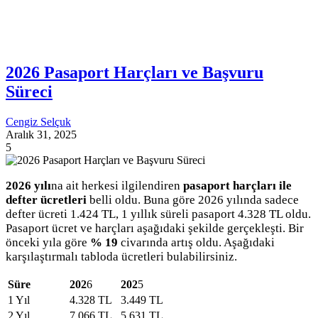
2026 Pasaport Harçları ve Başvuru
Süreci
Cengiz Selçuk
Aralık 31, 2025
5
2026 yılı
na ait herkesi ilgilendiren
pasaport harçları ile
defter ücretleri
belli oldu. Buna göre 2026 yılında sadece
defter ücreti 1.424 TL, 1 yıllık süreli pasaport 4.328 TL oldu.
Pasaport ücret ve harçları aşağıdaki şekilde gerçekleşti. Bir
önceki yıla göre
% 19
civarında artış oldu. Aşağıdaki
karşılaştırmalı tabloda ücretleri bulabilirsiniz.
Süre
202
6
202
5
1 Yıl
4.328 TL
3.449 TL
2 Yıl
7.066 TL
5.631 TL