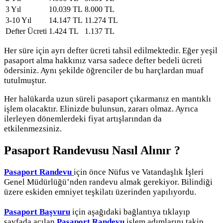
3 Yıl
10.039 TL
8.000 TL
3-10 Yıl
14.147 TL
11.274 TL
Defter Ücreti
1.424 TL
1.137 TL
Her süre için ayrı defter ücreti tahsil edilmektedir. Eğer yeşil
pasaport alma hakkınız varsa sadece defter bedeli ücreti
ödersiniz. Aynı şekilde öğrenciler de bu harçlardan muaf
tutulmuştur.
Her halükarda uzun süreli pasaport çıkarmanız en mantıklı
işlem olacaktır. Elinizde bulunsun, zararı olmaz. Ayrıca
ilerleyen dönemlerdeki fiyat artışlarından da
etkilenmezsiniz.
Pasaport Randevusu Nasıl Alınır ?
Pasaport Randevu
için önce Nüfus ve Vatandaşlık İşleri
Genel Müdürlüğü’nden randevu almak gerekiyor. Bilindiği
üzere eskiden emniyet teşkilatı üzerinden yapılıyordu.
Pasaport Başvuru
için aşağıdaki bağlantıya tıklayıp
sayfada açılan
Pasaport Randevu
işlem adımlarını takip