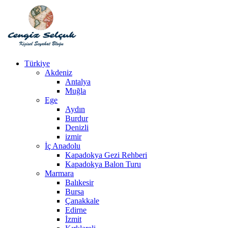
Türkiye
Akdeniz
Antalya
Muğla
Ege
Aydın
Burdur
Denizli
izmir
İç Anadolu
Kapadokya Gezi Rehberi
Kapadokya Balon Turu
Marmara
Balıkesir
Bursa
Çanakkale
Edirne
İzmit