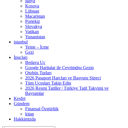
İtalya
Kosova
Lübnan
Macaristan
Portekiz
Slovakya
Vatikan
Yunanistan
istanbul
Yeme – İçme
Gezi
İpuçları
Bedava Uç
Google Haritalar ile Çevrimdışı Gezin
Otobüs Turları
2026 Pasaport Harçları ve Başvuru Süreci
Tüm Uçuşları Takip Edin
2026 Resmi Tatiller | Türkiye Tatil Takvimi ve
Bayramlar
Keşfet
Gündem
Finansal Özgürlük
kitap
Hakkimizda