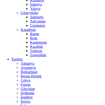
Kırklareli
Sakarya
Yalova
Güneydoğu
Şanlıurfa
Adıyaman
Gaziantep
Karadeniz
Bartın
Bolu
Kastamonu
Karabük
Trabzon
Zonguldak
Yurtdışı
Almanya
Avusturya
Bulgaristan
Bosna Hersek
Çekya
Fransa
Gürcistan
Hollanda
İngiltere
İsviçre