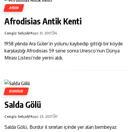
AYDIN
Afrodisias Antik Kenti
Cengiz Selçuk
Mayıs 31, 2017
4
1958 yılında Ara Güler‘in yolunu kaybedip gittiği bir köyde
karşılaştığı Afrodisias 59 sene sonra Unesco’nun Dünya
Mirası Listesi‘nde yerini aldı.
BURDUR
Salda Gölü
Cengiz Selçuk
Mayıs 23, 2017
7
Salda Gölü, Burdur il sınırları içinde yer alan bembeyaz