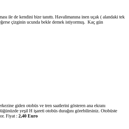
 ile de kendini bize tanıttı. Havalimanına inen uçak ( alandaki tek
, meğerse çizginin ucunda bekle demek istiyormuş. Kaç gün
ezine giden otobüs ve tren saatlerini gösteren ana ekranı
üğünüzde yeşil H işareti otobüs durağını görebilirsiniz. Otobüste
or. Fiyat :
2,40 Euro