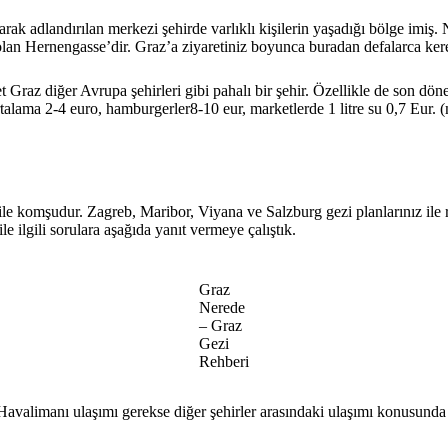
ak adlandırılan merkezi şehirde varlıklı kişilerin yaşadığı bölge imiş. Ne
olan Hernengasse’dir. Graz’a ziyaretiniz boyunca buradan defalarca ker
t Graz diğer Avrupa şehirleri gibi pahalı bir şehir. Özellikle de son dö
r ortalama 2-4 euro, hamburgerler8-10 eur, marketlerde 1 litre su 0,7 Eur. 
 komşudur. Zagreb, Maribor, Viyana ve Salzburg gezi planlarınız ile raha
ile ilgili sorulara aşağıda yanıt vermeye çalıştık.
Graz
Nerede
– Graz
Gezi
Rehberi
 Havalimanı ulaşımı gerekse diğer şehirler arasındaki ulaşımı konusund