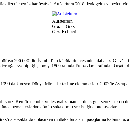
 ile düzenlenen bahar festivali Aufsteirern 2018 denk gelmesi nedeniyle 
Aufsteirern
Graz – Graz
Gezi Rehberi
nüfusu 290.000’dir. İstanbul’un küçük bir ilçesinden daha az. Graz’ın i
ratorluğa evsahipliği yapmış. 1809 yılında Fransızlar tarafından kuşatıl
 1999 da Unesco Dünya Miras Listesi’ne eklenmesidir. 2003’te Avrupa 
irsiniz. Kent’te etkinlik ve festival zamanına denk gelirseniz ise son d
ünce hemen evlerine dönüp sokaklarını sessizliğine bırakıyorlar.
Graz’da sokaklarda dolaşırken mutlaka binaların pasajlarına kafanızı uzat