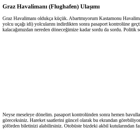
Graz Havalimanı (Flughafen) Ulaşımı
Graz Havalimanı oldukça küçük. Abartmıyorum Kastamonu Havalimanı’nd
yolcu uçağı idi) yolcularını indirdikten sonra pasaport kontrolüne ge
kalacağımızdan nereden döneceğimize kadar sordu da sordu. Politik s
Neyse meseleye dönelim. pasaport kontrolünden sonra hemen bavulların
göreceksiniz. Hareket saatlerini güncel olarak bu ekrandan görebiliyo
şöförden biletinizi alabilirsiniz. Otobüste bizdeki akbil kutularından fa