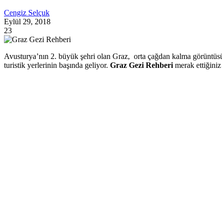
Cengiz Selçuk
Eylül 29, 2018
23
Avusturya’nın 2. büyük şehri olan Graz, orta çağdan kalma görüntüsü, 
turistik yerlerinin başında geliyor.
Graz Gezi Rehberi
merak ettiğiniz