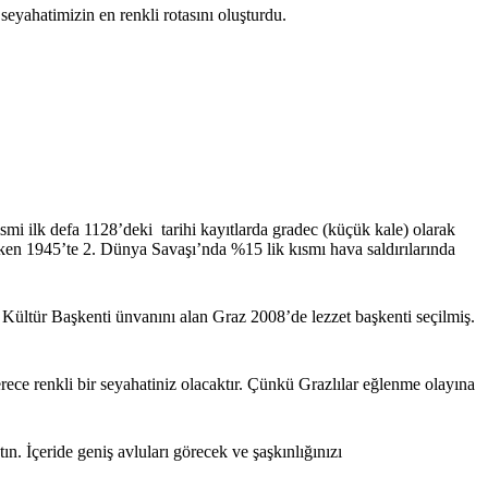
seyahatimizin en renkli rotasını oluşturdu.
smi ilk defa 1128’deki tarihi kayıtlarda gradec (küçük kale) olarak
ırken 1945’te 2. Dünya Savaşı’nda %15 lik kısmı hava saldırılarında
Kültür Başkenti ünvanını alan Graz 2008’de lezzet başkenti seçilmiş.
erece renkli bir seyahatiniz olacaktır. Çünkü Grazlılar eğlenme olayına
ın. İçeride geniş avluları görecek ve şaşkınlığınızı