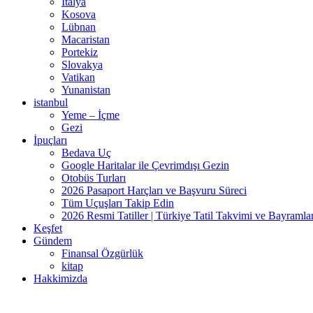
İtalya
Kosova
Lübnan
Macaristan
Portekiz
Slovakya
Vatikan
Yunanistan
istanbul
Yeme – İçme
Gezi
İpuçları
Bedava Uç
Google Haritalar ile Çevrimdışı Gezin
Otobüs Turları
2026 Pasaport Harçları ve Başvuru Süreci
Tüm Uçuşları Takip Edin
2026 Resmi Tatiller | Türkiye Tatil Takvimi ve Bayramla
Keşfet
Gündem
Finansal Özgürlük
kitap
Hakkimizda