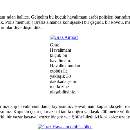
an hallice. Gelgelim bu küçük havalimanı asabi polisleri barındırması
çtik. Polis memuru ( ısrarla almanca konuşarak) bir çağırdı, bir kovdu
orunlar diye düşündük.
Graz
Havalimanı
küçük bir
havalimanı.
Havalimanından
otobüs ile
yaklaşık 30
dakikada şehir
merkezine
ulaşabilirsiniz.
ızı alıp havalimanından çıkıyorsunuz. Havalimanı kapısında şehir merk
rsunuz. Kapıdan çıkar çıkmaz sol tarafa doğru yaklaşık 200 metre yürüd
rklı bir yazar kasaya benzer bir şey var. Şöför biletinizi kesip size uzatıy