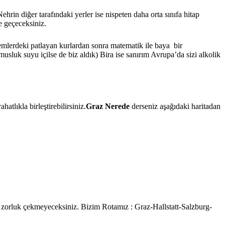
hrin diğer tarafındaki yerler ise nispeten daha orta sınıfa hitap
e geçeceksiniz.
nemlerdeki patlayan kurlardan sonra matematik ile baya bir
(musluk suyu içilse de biz aldık) Bira ise sanırım Avrupa’da sizi alkolik
tlıkla birleştirebilirsiniz.
Graz Nerede
derseniz aşağıdaki haritadan
a zorluk çekmeyeceksiniz. Bizim Rotamız : Graz-Hallstatt-Salzburg-