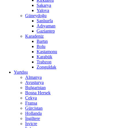
Kırklareli
Sakarya
Yalova
Güneydoğu
Şanlıurfa
Adıyaman
Gaziantep
Karadeniz
Bartın
Bolu
Kastamonu
Karabük
Trabzon
Zonguldak
Yurtdışı
Almanya
Avusturya
Bulgaristan
Bosna Hersek
Çekya
Fransa
Gürcistan
Hollanda
İngiltere
İsviçre