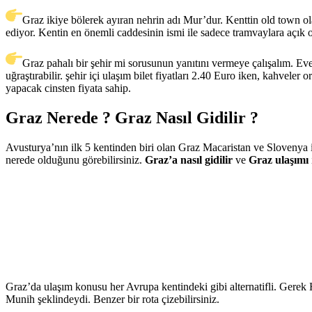
Graz ikiye bölerek ayıran nehrin adı Mur’dur. Kenttin old town olar
ediyor. Kentin en önemli caddesinin ismi ile sadece tramvaylara açık 
Graz pahalı bir şehir mi sorusunun yanıtını vermeye çalışalım. Eve
uğraştırabilir. şehir içi ulaşım bilet fiyatları 2.40 Euro iken, kahvele
yapacak cinsten fiyata sahip.
Graz Nerede ? Graz Nasıl Gidilir ?
Avusturya’nın ilk 5 kentinden biri olan Graz Macaristan ve Slovenya ile
nerede olduğunu görebilirsiniz.
Graz’a nasıl gidilir
ve
Graz ulaşımı
Graz’da ulaşım konusu her Avrupa kentindeki gibi alternatifli. Gerek
Munih şeklindeydi. Benzer bir rota çizebilirsiniz.