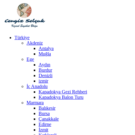
Türkiye
Akdeniz
Antalya
Muğla
Ege
Aydın
Burdur
Denizli
izmir
İç Anadolu
Kapadokya Gezi Rehberi
Kapadokya Balon Turu
Marmara
Balıkesir
Bursa
Çanakkale
Edirne
İzmit