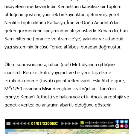
hikâyelerin merkezindedir. Kenanlıların katışıksız bir toplum
olduğunu gösterir; yani tek bir kaynaktan gelmemiş, yerel
Neolitik topluluklarla Kafkasya, İran ve Doğu Anadolu’dan
gelen göçmenlerin karışımından oluşmuşlardır. Kenan dili, batı
Sami dillerine (İbranice ve Aramice’ye) yakındır ve alfabetik
yazı sisteminin öncüsü Fenike alfabesi buradan doğmuştur.
Ölüm sonrası inançta, ruhun (npš) Mot diyarına gittiğine
inanılırdı. Bereket kültü yaygındı ve bir yere taş dikme
etrafında dönme (tavaf) gibi ritüelleri vardı. Eski Ahit’e göre,
MÖ 1250 civarında Mısır’dan çıkan İsrailoğulları, Tanrı’nın
emriyle Kenan’ı fethetti ve halkını yok etti. Ancak arkeolojik ve
genetik veriler, bu anlatının abartılı olduğunu gösterir.