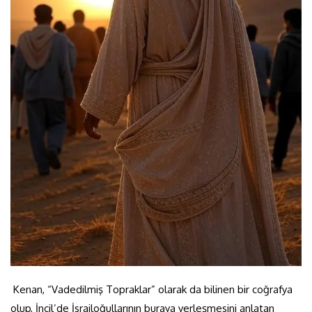
Kenan, “Vadedilmiş Topraklar” olarak da bilinen bir coğrafya
olup, İncil’de İsrailoğullarının buraya yerleşmesini anlatan