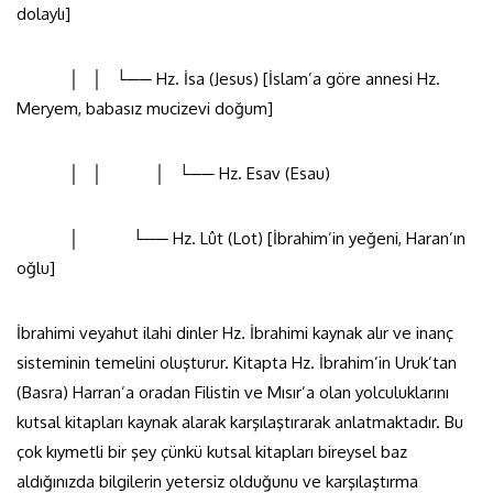
dolaylı]
│ │ └── Hz. İsa (Jesus) [İslam’a göre annesi Hz.
Meryem, babasız mucizevi doğum]
│ │ │ └── Hz. Esav (Esau)
│ └── Hz. Lût (Lot) [İbrahim’in yeğeni, Haran’ın
oğlu]
İbrahimi veyahut ilahi dinler Hz. İbrahimi kaynak alır ve inanç
sisteminin temelini oluşturur. Kitapta Hz. İbrahim’in Uruk’tan
(Basra) Harran’a oradan Filistin ve Mısır’a olan yolculuklarını
kutsal kitapları kaynak alarak karşılaştırarak anlatmaktadır. Bu
çok kıymetli bir şey çünkü kutsal kitapları bireysel baz
aldığınızda bilgilerin yetersiz olduğunu ve karşılaştırma