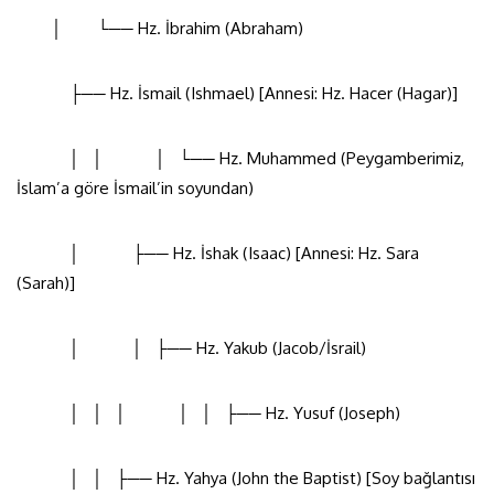
│ └── Hz. İbrahim (Abraham)
├── Hz. İsmail (Ishmael) [Annesi: Hz. Hacer (Hagar)]
│ │ │ └── Hz. Muhammed (Peygamberimiz,
İslam’a göre İsmail’in soyundan)
│ ├── Hz. İshak (Isaac) [Annesi: Hz. Sara
(Sarah)]
│ │ ├── Hz. Yakub (Jacob/İsrail)
│ │ │ │ │ ├── Hz. Yusuf (Joseph)
│ │ ├── Hz. Yahya (John the Baptist) [Soy bağlantısı