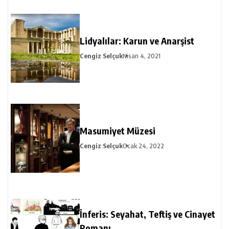
Lidyalılar: Karun ve Anarşist
Cengiz Selçuk
Nisan 4, 2021
Masumiyet Müzesi
Cengiz Selçuk
Ocak 24, 2022
İnferis: Seyahat, Teftiş ve Cinayet
Romanı