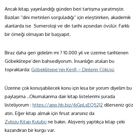
Ancak kitap, yayınlandığı günden beri tartışma yaratmıştır.
Bazıları “dini metinleri sorguladığı” için eleştirirken, akademik
alanlarda ise Sumeroloji ve din tarihi açısından övülür. Farklı
bir örneği olmayan bir başyapıt.
Biraz daha geri gidelim mi ? 10.000 yıl ve üzerine tarihlenen
Göbeklitepe’den bahsediyorum. İnsanlığın ataları bu
topraklarda:
Göbeklitepe’nin Keşfi – Dinlerin Çöküşü
Üzerine çok konuşabilecek konu için kısa bir yorum diyelim bu
paylaşıma ..Okumalarıma dair kitap listelerimi şurada
listeliyorum :
https://app.hb.biz/6iGpLsEQS2J2
dilerseniz göz
atın. Eğer kitap almak için fırsat ararsınız da
Zubizu Kitap Kulubü
ne bakın. Alışveriş yaptıkça kitap çeki
kazandıran bir kurgu var.