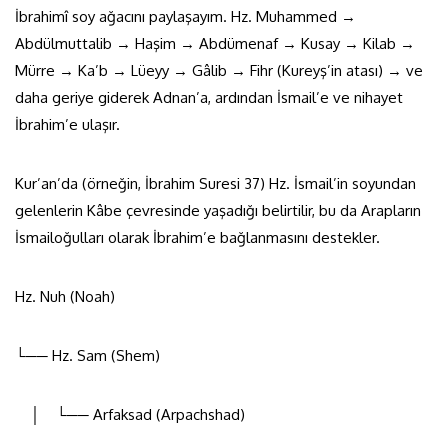
İbrahimî soy ağacını paylaşayım. Hz. Muhammed →
Abdülmuttalib → Haşim → Abdümenaf → Kusay → Kilab →
Mürre → Ka’b → Lüeyy → Gâlib → Fihr (Kureyş’in atası) → ve
daha geriye giderek Adnan’a, ardından İsmail’e ve nihayet
İbrahim’e ulaşır.
Kur’an’da (örneğin, İbrahim Suresi 37) Hz. İsmail’in soyundan
gelenlerin Kâbe çevresinde yaşadığı belirtilir, bu da Arapların
İsmailoğulları olarak İbrahim’e bağlanmasını destekler.
Hz. Nuh (Noah)
└── Hz. Sam (Shem)
│ └── Arfaksad (Arpachshad)