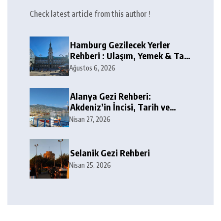
Check latest article from this author !
Hamburg Gezilecek Yerler
Rehberi : Ulaşım, Yemek & Tax
Free
Ağustos 6, 2026
Alanya Gezi Rehberi:
Akdeniz’in İncisi, Tarih ve
Doğa Harikaları
Nisan 27, 2026
Selanik Gezi Rehberi
Nisan 25, 2026