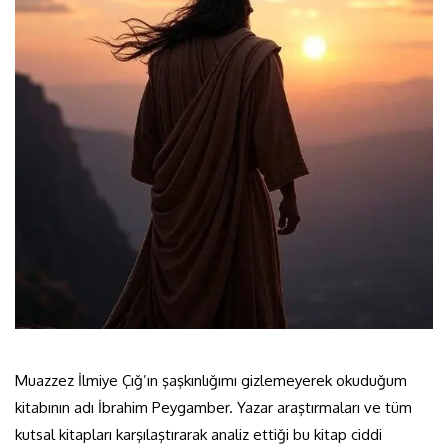
Muazzez İlmiye Çığ’ın şaşkınlığımı gizlemeyerek okuduğum
kitabının adı İbrahim Peygamber. Yazar araştırmaları ve tüm
kutsal kitapları karşılaştırarak analiz ettiği bu kitap ciddi