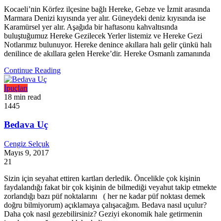
Kocaeli’nin Körfez ilçesine bağlı Hereke, Gebze ve İzmit arasında
Marmara Denizi kıyısında yer alır. Güneydeki deniz kıyısında ise
Karamürsel yer alır. Aşağıda bir haftasonu kahvaltısında
buluştuğumuz Hereke Gezilecek Yerler listemiz ve Hereke Gezi
Notlarımız bulunuyor. Hereke denince akıllara halı gelir çünkü halı
denilince de akıllara gelen Hereke’dir. Hereke Osmanlı zamanında
Continue Reading
İpuçları
18 min read
1445
Bedava Uç
Cengiz Selçuk
Mayıs 9, 2017
21
Sizin için seyahat ettiren kartları derledik. Öncelikle çok kişinin
faydalandığı fakat bir çok kişinin de bilmediği veyahut takip etmekte
zorlandığı bazı püf noktalarını ( her ne kadar püf noktası demek
doğru bilmiyorum) açıklamaya çalışacağım. Bedava nasıl uçulur?
Daha çok nasıl gezebilirsiniz? Geziyi ekonomik hale getirmenin