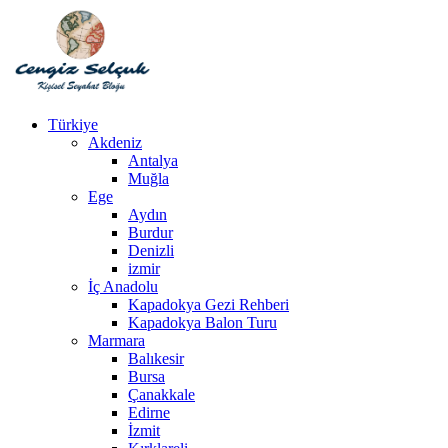
Türkiye
Akdeniz
Antalya
Muğla
Ege
Aydın
Burdur
Denizli
izmir
İç Anadolu
Kapadokya Gezi Rehberi
Kapadokya Balon Turu
Marmara
Balıkesir
Bursa
Çanakkale
Edirne
İzmit