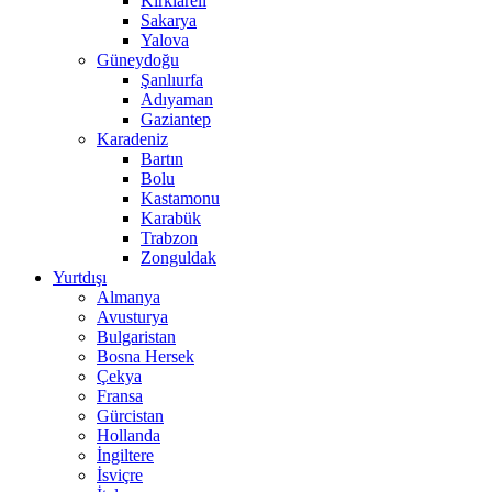
Kırklareli
Sakarya
Yalova
Güneydoğu
Şanlıurfa
Adıyaman
Gaziantep
Karadeniz
Bartın
Bolu
Kastamonu
Karabük
Trabzon
Zonguldak
Yurtdışı
Almanya
Avusturya
Bulgaristan
Bosna Hersek
Çekya
Fransa
Gürcistan
Hollanda
İngiltere
İsviçre