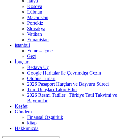
İtalya
Kosova
Lübnan
Macaristan
Portekiz
Slovakya
Vatikan
Yunanistan
istanbul
Yeme – İçme
Gezi
İpuçları
Bedava Uç
Google Haritalar ile Çevrimdışı Gezin
Otobüs Turları
2026 Pasaport Harçları ve Başvuru Süreci
Tüm Uçuşları Takip Edin
2026 Resmi Tatiller | Türkiye Tatil Takvimi ve
Bayramlar
Keşfet
Gündem
Finansal Özgürlük
kitap
Hakkimizda