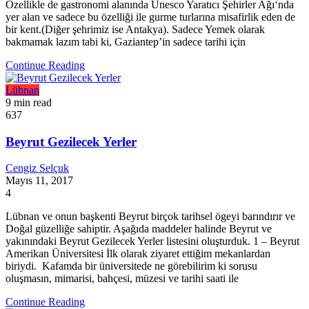
Özellikle de gastronomi alanında Unesco Yaratıcı Şehirler Ağı‘nda
yer alan ve sadece bu özelliği ile gurme turlarına misafirlik eden de
bir kent.(Diğer şehrimiz ise Antakya). Sadece Yemek olarak
bakmamak lazım tabi ki, Gaziantep’in sadece tarihi için
Continue Reading
Lübnan
9 min read
637
Beyrut Gezilecek Yerler
Cengiz Selçuk
Mayıs 11, 2017
4
Lübnan ve onun başkenti Beyrut birçok tarihsel ögeyi barındırır ve
Doğal güzelliğe sahiptir. Aşağıda maddeler halinde Beyrut ve
yakınındaki Beyrut Gezilecek Yerler listesini oluşturduk. 1 – Beyrut
Amerikan Üniversitesi İlk olarak ziyaret ettiğim mekanlardan
biriydi. Kafamda bir üniversitede ne görebilirim ki sorusu
oluşmasın, mimarisi, bahçesi, müzesi ve tarihi saati ile
Continue Reading