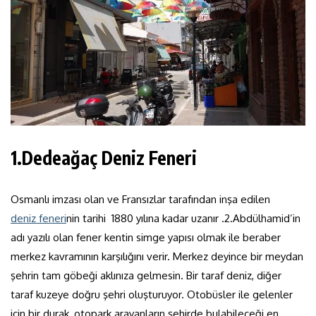
1.Dedeağaç Deniz Feneri
Osmanlı imzası olan ve Fransızlar tarafından inşa edilen
deniz feneri
nin tarihi 1880 yılına kadar uzanır .2.Abdülhamid’in
adı yazılı olan fener kentin simge yapısı olmak ile beraber
merkez kavramının karşılığını verir. Merkez deyince bir meydan
şehrin tam göbeği aklınıza gelmesin. Bir taraf deniz, diğer
taraf kuzeye doğru şehri oluşturuyor. Otobüsler ile gelenler
için bir durak, otopark arayanların şehirde bulabileceği en