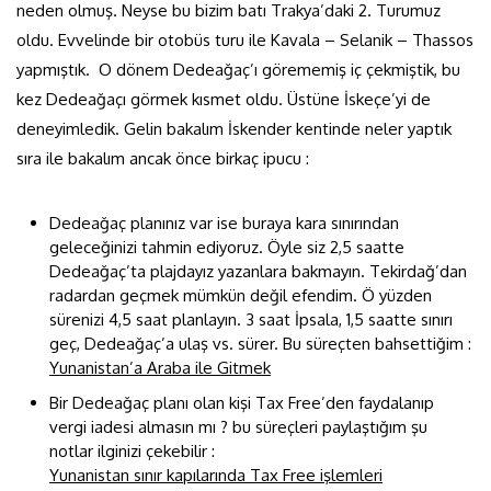
neden olmuş. Neyse bu bizim batı Trakya’daki 2. Turumuz
oldu. Evvelinde bir otobüs turu ile Kavala – Selanik – Thassos
yapmıştık. O dönem Dedeağaç’ı görememiş iç çekmiştik, bu
kez Dedeağaçı görmek kısmet oldu. Üstüne İskeçe’yi de
deneyimledik. Gelin bakalım İskender kentinde neler yaptık
sıra ile bakalım ancak önce birkaç ipucu :
Dedeağaç planınız var ise buraya kara sınırından
geleceğinizi tahmin ediyoruz. Öyle siz 2,5 saatte
Dedeağaç’ta plajdayız yazanlara bakmayın. Tekirdağ’dan
radardan geçmek mümkün değil efendim. Ö yüzden
sürenizi 4,5 saat planlayın. 3 saat İpsala, 1,5 saatte sınırı
geç, Dedeağaç’a ulaş vs. sürer. Bu süreçten bahsettiğim :
Yunanistan’a Araba ile Gitmek
Bir Dedeağaç planı olan kişi Tax Free’den faydalanıp
vergi iadesi almasın mı ? bu süreçleri paylaştığım şu
notlar ilginizi çekebilir :
Yunanistan sınır kapılarında Tax Free işlemleri