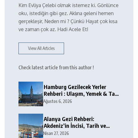
Kim Evliya Çelebi olmak istemez ki. Gönlünce
oku, istediğin gibi gez. Aklına geleni hemen
gerçekleşir, Neden mi ? Çünkü Hayat çok kısa
ve zaman çok az. Hadi Acele Et!
View All Articles
Check latest article from this author !
Hamburg Gezilecek Yerler
Rehberi : Ulaşım, Yemek & Tax
Free
Ağustos 6, 2026
Alanya Gezi Rehberi:
Akdeniz’in İncisi, Tarih ve
Doğa Harikaları
Nisan 27, 2026