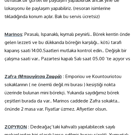
olmasak bir görsel ile paylaşım yapabilirdik ancak yine de
lokasyonu ile paylaşım yapabiliriz. (resoran isimlerine
tıkladığında konum açılır. Bak bu servis ücretsiz)
Marinos
: Pırasalı, Ispanaklı, kıymalı peynirli.. Börek kentin önde
gelen lezzeti ve bu dükkanda böreğin karşılığı.. kötü tarafı
kapanış saati 14:00.Saatleri mutlaka kontrol edin.. Değişik bir
çalışma saati var.. Pazartesi kapalı Salı saat 05.00 ‘te açıyor vs
Zafra (Μπουγάτσα Ζαφρά)
:
Emporiou ve Kountouriotou
sokaklarının ( ne önemli değil mi burası ) kesiştiği nokta
üzerinde bulunan mini börekçi. Yukarıda saydığımız börek
çeşitleri burada da var.. Marinos caddede Zafra sokakta..
önünde 2 masa var. Fiyatlar üzmez. Afiyetler olsun.
ZOPYRON
:
Dedeağaç’taki kahvaltı yapılabilecek sayılı
mekanlardan biri olarak lanse edilmiş burası sürekli .Yumurtalı