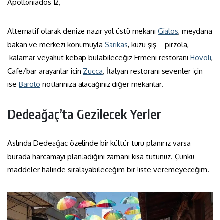
Apolloniados 12,
Alternatif olarak denize nazır yol üstü mekanı
Gialos
, meydana
bakan ve merkezi konumuyla
Sarikas
, kuzu şiş – pirzola,
kalamar veyahut kebap bulabileceğiz Ermeni restoranı
Hovoli
,
Cafe/bar arayanlar için
Zucca
, İtalyan restoranı sevenler için
ise
Barolo
notlarınıza alacağınız diğer mekanlar.
Dedeağaç’ta Gezilecek Yerler
Aslında Dedeağaç özelinde bir kültür turu planınız varsa
burada harcamayı planladığını zamanı kısa tutunuz. Çünkü
maddeler halinde sıralayabileceğim bir liste veremeyeceğim.