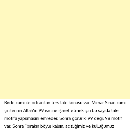
Birde cami ile ödı anılan ters lale konusu var. Mimar Sinan cami
çinilerinin Allah’ın 99 ismine işaret etmek için bu sayıda lale
motifli yapılmasını emreder. Sonra görür ki 99 değil 98 motif
var. Sonra “bırakın böyle kalsın, acizliğimiz ve kulluğumuz