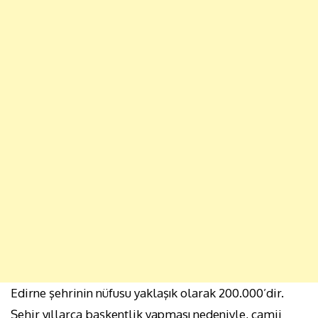
Edirne şehrinin nüfusu yaklaşık olarak 200.000’dir.
Şehir yıllarca başkentlik yapması nedeniyle, camii