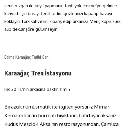
serin rüzgarı ile keyif yapmanın tarifi yok. Edirne’ye gelince
kahvaltı için burayı tercih edin. gözlerinizi kapatıp havayı
koklayın Türk kahvesini sipariş edip arkanıza Meriç köprüsünü
alıp deklanşöre gülümseyin.
Edirne Karaağaç Tarihi Garı
Karaağaç Tren İstasyonu
Hiç 20 TL’nin arkasına baktınız mı ?
Birazcık nümüsmatik ile ilgileniyorsanız Mimar
Kemaleddin’in burmalı bıyıklarını hatırlayacaksanız.
Kudüs Mescid-i Aksa’nın restorasyonundan, Çamlıca