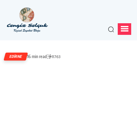
16 min read
EDIRNE
11763