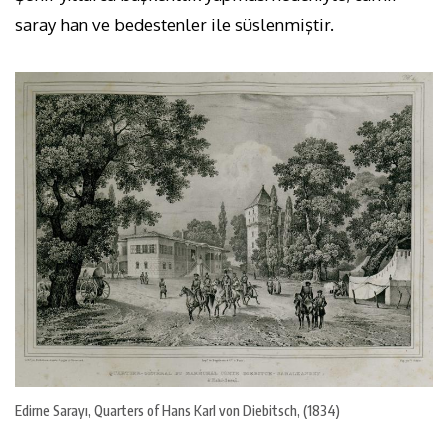
saray han ve bedestenler ile süslenmiştir.
Edirne Sarayı, Quarters of Hans Karl von Diebitsch, (1834)