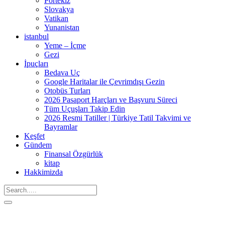
Portekiz
Slovakya
Vatikan
Yunanistan
istanbul
Yeme – İçme
Gezi
İpuçları
Bedava Uç
Google Haritalar ile Çevrimdışı Gezin
Otobüs Turları
2026 Pasaport Harçları ve Başvuru Süreci
Tüm Uçuşları Takip Edin
2026 Resmi Tatiller | Türkiye Tatil Takvimi ve
Bayramlar
Keşfet
Gündem
Finansal Özgürlük
kitap
Hakkimizda