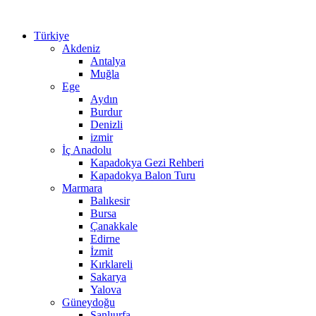
Türkiye
Akdeniz
Antalya
Muğla
Ege
Aydın
Burdur
Denizli
izmir
İç Anadolu
Kapadokya Gezi Rehberi
Kapadokya Balon Turu
Marmara
Balıkesir
Bursa
Çanakkale
Edirne
İzmit
Kırklareli
Sakarya
Yalova
Güneydoğu
Şanlıurfa