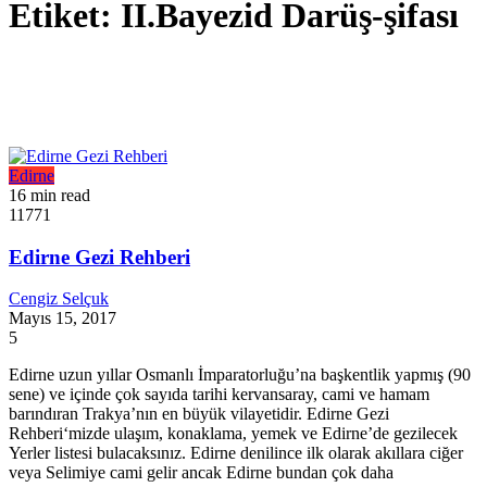
Etiket:
II.Bayezid Darüş-şifası
Edirne
16 min read
11771
Edirne Gezi Rehberi
Cengiz Selçuk
Mayıs 15, 2017
5
Edirne uzun yıllar Osmanlı İmparatorluğu’na başkentlik yapmış (90
sene) ve içinde çok sayıda tarihi kervansaray, cami ve hamam
barındıran Trakya’nın en büyük vilayetidir. Edirne Gezi
Rehberi‘mizde ulaşım, konaklama, yemek ve Edirne’de gezilecek
Yerler listesi bulacaksınız. Edirne denilince ilk olarak akıllara ciğer
veya Selimiye cami gelir ancak Edirne bundan çok daha