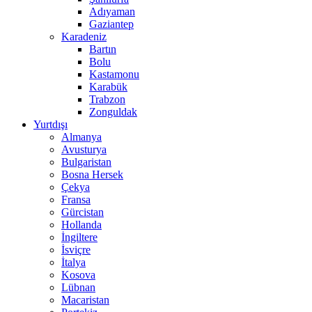
Adıyaman
Gaziantep
Karadeniz
Bartın
Bolu
Kastamonu
Karabük
Trabzon
Zonguldak
Yurtdışı
Almanya
Avusturya
Bulgaristan
Bosna Hersek
Çekya
Fransa
Gürcistan
Hollanda
İngiltere
İsviçre
İtalya
Kosova
Lübnan
Macaristan