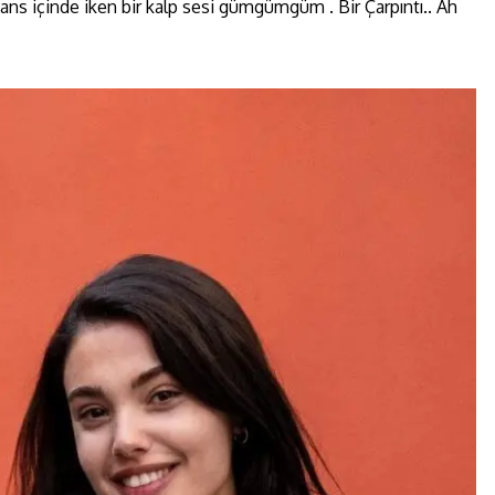
eans içinde iken bir kalp sesi gümgümgüm . Bir Çarpıntı.. Ah