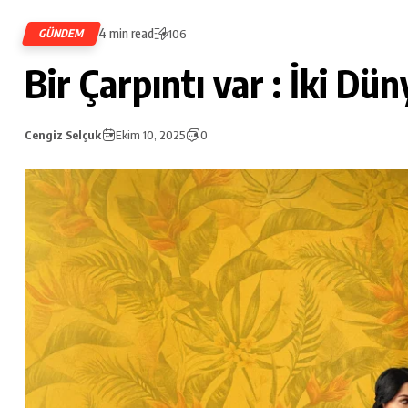
4 min read
GÜNDEM
106
Bir Çarpıntı var : İki Dün
Cengiz Selçuk
Ekim 10, 2025
0