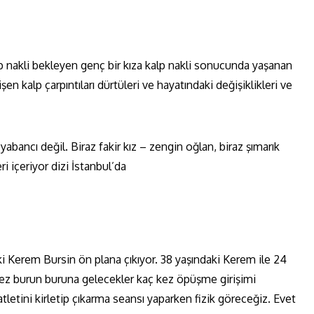
lp nakli bekleyen genç bir kıza kalp nakli sonucunda yaşanan
işen kalp çarpıntıları dürtüleri ve hayatındaki değişiklikleri ve
abancı değil. Biraz fakir kız – zengin oğlan, biraz şımarık
i içeriyor dizi İstanbul’da
ki Kerem Bursin ön plana çıkıyor. 38 yaşındaki Kerem ile 24
 kez burun buruna gelecekler kaç kez öpüşme girişimi
etini kirletip çıkarma seansı yaparken fizik göreceğiz. Evet