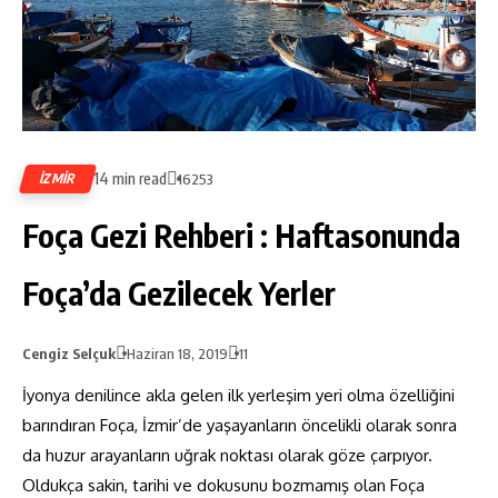
14 min read
IZMIR
16253
Foça Gezi Rehberi : Haftasonunda
Foça’da Gezilecek Yerler
Cengiz Selçuk
Haziran 18, 2019
11
İyonya denilince akla gelen ilk yerleşim yeri olma özelliğini
barındıran Foça, İzmir’de yaşayanların öncelikli olarak sonra
da huzur arayanların uğrak noktası olarak göze çarpıyor.
Oldukça sakin, tarihi ve dokusunu bozmamış olan Foça