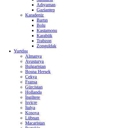
Adıyaman
Gaziantep
Karadeniz
Bartın
Bolu
Kastamonu
Karabük
Trabzon
Zonguldak
Yurtdışı
Almanya
Avusturya
Bulgaristan
Bosna Hersek
Çekya
Fransa
Gürcistan
Hollanda
İngiltere
İsviçre
İtalya
Kosova
Lübnan
Macaristan