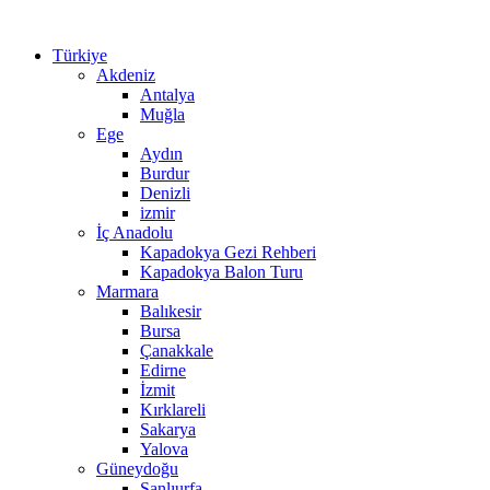
Türkiye
Akdeniz
Antalya
Muğla
Ege
Aydın
Burdur
Denizli
izmir
İç Anadolu
Kapadokya Gezi Rehberi
Kapadokya Balon Turu
Marmara
Balıkesir
Bursa
Çanakkale
Edirne
İzmit
Kırklareli
Sakarya
Yalova
Güneydoğu
Şanlıurfa