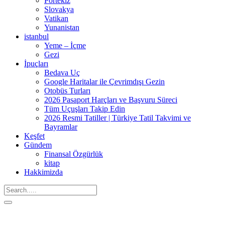
Portekiz
Slovakya
Vatikan
Yunanistan
istanbul
Yeme – İçme
Gezi
İpuçları
Bedava Uç
Google Haritalar ile Çevrimdışı Gezin
Otobüs Turları
2026 Pasaport Harçları ve Başvuru Süreci
Tüm Uçuşları Takip Edin
2026 Resmi Tatiller | Türkiye Tatil Takvimi ve
Bayramlar
Keşfet
Gündem
Finansal Özgürlük
kitap
Hakkimizda