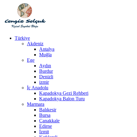
Türkiye
Akdeniz
Antalya
Muğla
Ege
Aydın
Burdur
Denizli
izmir
İç Anadolu
Kapadokya Gezi Rehberi
Kapadokya Balon Turu
Marmara
Balıkesir
Bursa
Çanakkale
Edirne
İzmit