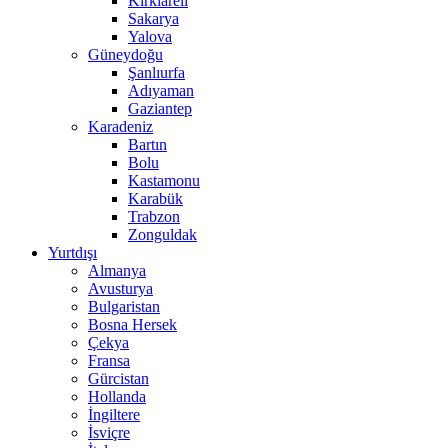
Kırklareli
Sakarya
Yalova
Güneydoğu
Şanlıurfa
Adıyaman
Gaziantep
Karadeniz
Bartın
Bolu
Kastamonu
Karabük
Trabzon
Zonguldak
Yurtdışı
Almanya
Avusturya
Bulgaristan
Bosna Hersek
Çekya
Fransa
Gürcistan
Hollanda
İngiltere
İsviçre