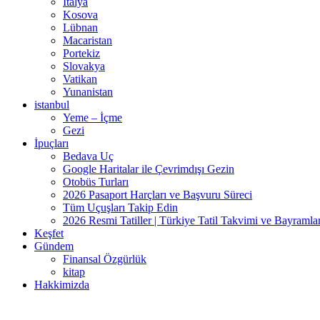
İtalya
Kosova
Lübnan
Macaristan
Portekiz
Slovakya
Vatikan
Yunanistan
istanbul
Yeme – İçme
Gezi
İpuçları
Bedava Uç
Google Haritalar ile Çevrimdışı Gezin
Otobüs Turları
2026 Pasaport Harçları ve Başvuru Süreci
Tüm Uçuşları Takip Edin
2026 Resmi Tatiller | Türkiye Tatil Takvimi ve Bayramla
Keşfet
Gündem
Finansal Özgürlük
kitap
Hakkimizda