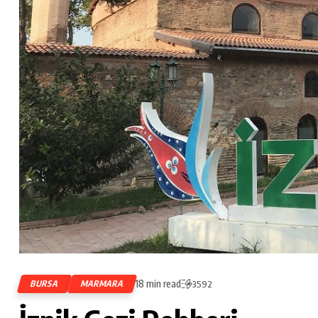
18 min read
BURSA
MARMARA
3592