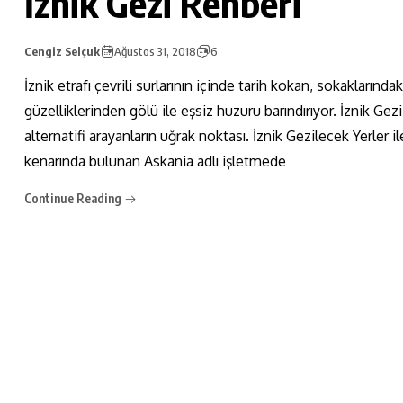
İznik Gezi Rehberi
Cengiz Selçuk
Ağustos 31, 2018
6
İznik etrafı çevrili surlarının içinde tarih kokan, sokaklarında
güzelliklerinden gölü ile eşsiz huzuru barındırıyor. İznik Ge
alternatifi arayanların uğrak noktası. İznik Gezilecek Yerler i
kenarında bulunan Askania adlı işletmede
Continue Reading