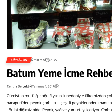
6 min read
GÜRCISTAN
2525
Batum Yeme İcme Rehbe
Cengiz Selçuk
Temmuz 1, 2017
1
Gürcistan mutfağı coğrafi yakınlık nedeniyle ülkemizden çok
haçapuri’den peynir çorbasına çeşitli peynirlerinden mantısı
: Bu bildiğimiz pide. Peynir, yağ ve yumurtayı içeriyor. C