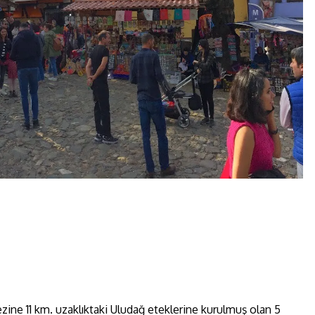
kezine 11 km. uzaklıktaki Uludağ eteklerine kurulmuş olan 5