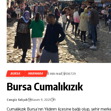
8 min read
BURSA
MARMARA
316729
Bursa Cumalıkızık
Cengiz Selçuk
Kasım 9, 2021
1
Cumalıkızık Bursa’nın Yıldırım ilçesine bağlı olup, şehir mer