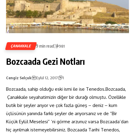
9 min read
ÇANAKKALE
981
Bozcaada Gezi Notları
Cengiz Selçuk
Eylül 12, 2017
1
Bozcaada, sahip olduğu eski ismi ile ise Tenedos.Bozcaada,
Çanakkale seyahatimizin diğer bir durağı olmuştu. Özellikle
butik bir şeyler arıyor ve çok fazla güneş – deniz – kum
üçlüsünün yanında farklı şeyler de arıyorsanız ve de “Bir
Küçük Eylül Meselesi” ‘ni görme arzunuz varsa Bozcaada’dan
hiç ayrılmak istemeyebilirsiniz. Bozcaada Tarihi Tenedos,