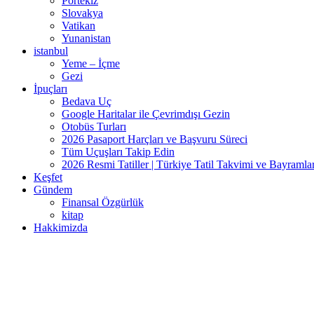
Portekiz
Slovakya
Vatikan
Yunanistan
istanbul
Yeme – İçme
Gezi
İpuçları
Bedava Uç
Google Haritalar ile Çevrimdışı Gezin
Otobüs Turları
2026 Pasaport Harçları ve Başvuru Süreci
Tüm Uçuşları Takip Edin
2026 Resmi Tatiller | Türkiye Tatil Takvimi ve Bayramla
Keşfet
Gündem
Finansal Özgürlük
kitap
Hakkimizda