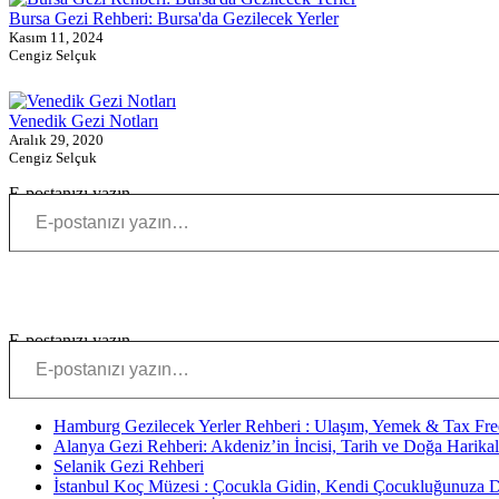
Bursa Gezi Rehberi: Bursa'da Gezilecek Yerler
Kasım 11, 2024
Cengiz Selçuk
Venedik Gezi Notları
Aralık 29, 2020
Cengiz Selçuk
E-postanızı yazın…
E-postanızı yazın…
Hamburg Gezilecek Yerler Rehberi : Ulaşım, Yemek & Tax Fre
Alanya Gezi Rehberi: Akdeniz’in İncisi, Tarih ve Doğa Harikal
Selanik Gezi Rehberi
İstanbul Koç Müzesi : Çocukla Gidin, Kendi Çocukluğunuza 