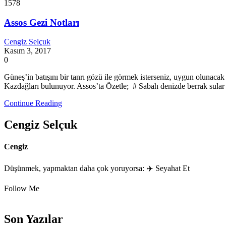
1578
Assos Gezi Notları
Cengiz Selçuk
Kasım 3, 2017
0
Güneş’in batışını bir tanrı gözü ile görmek isterseniz, uygun olunac
Kazdağları bulunuyor. Assos’ta Özetle; # Sabah denizde berrak sular
Continue Reading
Cengiz Selçuk
Cengiz
Düşünmek, yapmaktan daha çok yoruyorsa: ✈️ Seyahat Et
Follow Me
Son Yazılar