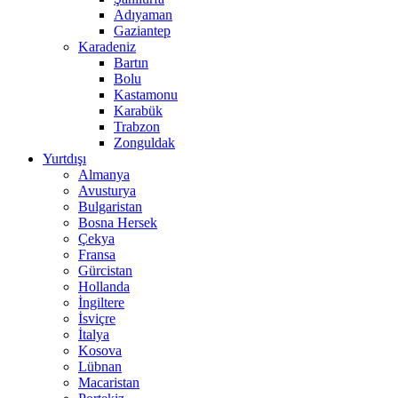
Adıyaman
Gaziantep
Karadeniz
Bartın
Bolu
Kastamonu
Karabük
Trabzon
Zonguldak
Yurtdışı
Almanya
Avusturya
Bulgaristan
Bosna Hersek
Çekya
Fransa
Gürcistan
Hollanda
İngiltere
İsviçre
İtalya
Kosova
Lübnan
Macaristan