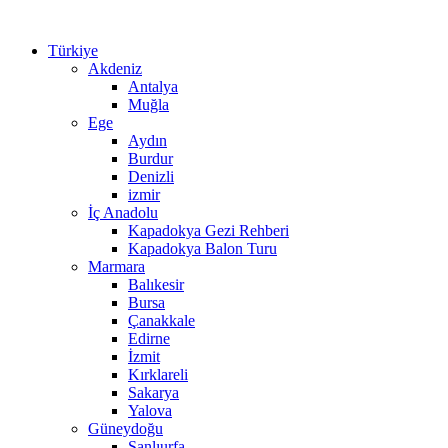
Türkiye
Akdeniz
Antalya
Muğla
Ege
Aydın
Burdur
Denizli
izmir
İç Anadolu
Kapadokya Gezi Rehberi
Kapadokya Balon Turu
Marmara
Balıkesir
Bursa
Çanakkale
Edirne
İzmit
Kırklareli
Sakarya
Yalova
Güneydoğu
Şanlıurfa