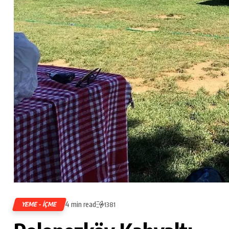
4 min read
YEME - İÇME
1381