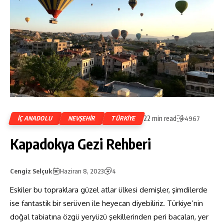
22 min read
İÇ ANADOLU
NEVŞEHIR
TÜRKIYE
4967
Kapadokya Gezi Rehberi
Cengiz Selçuk
Haziran 8, 2023
4
Eskiler bu topraklara güzel atlar ülkesi demişler, şimdilerde
ise fantastik bir serüven ile heyecan diyebiliriz. Türkiye’nin
doğal tabiatına özgü yeryüzü şekillerinden peri bacaları, yer