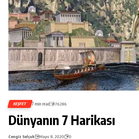
7 min read
KEŞFET
76286
Dünyanın 7 Harikası
Cengiz Selçuk
Mayıs 8, 2020
0